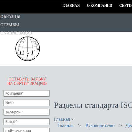
ГЛАВНАЯ
О КОМПАНИИ
СЕРТИ
ОБРАЗЦЫ
ОТЗЫВЫ
ON-LINE ЗАКАЗ
ОСТАВИТЬ ЗАЯВКУ
EURO-STANDART-TEST
НА СЕРТИФИКАЦИЮ
Goodwill Certification System
Разделы стандарта IS
Главная
>
Главная
>
Руководителю
>
Дес