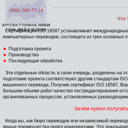
(800) 500-77-10
Что 
КРУГЛОСУТОЧНАЯ ЛИНИЯ
СЕМЬ ДНЕЙ В НЕДЕЛЮ
Сертификация ISO 18587 устанавливает международные
компьютерных переводов, состоящего из трех основных п
►
Подготовка проекта
►
Производство
►
Последующая обработка
Эти отдельные области, в свою очередь, разделены на эт
подготовке проекта соответствуют другим стандартам IS
машинного перевода. Получив сертификат ISO 18587, Ва
большом объеме работ качество постредактирования оста
организованных процессов, установленных руководящим
Зачем нужно получать
Когда вы, как бюро переводов или независимый переводчи
явные преимущества перед конкурентами. Это доказывае