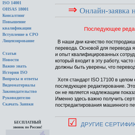
ISO 14001
⇒
Онлайн-заявка 
OHSAS 18001
Консалтинг
Повышение
Последующее редак
квалификации
Вступление в СРО
Лицензирование
В наши дни качество постпродакше
перевода. Основой для перевода я
Статьи
и опыт квалифицированных сотруд
Новости
который входит в эту работу, част
Важно знать
должны быть уверены, что перевод
История ISO
Вопросы и ответы
Хотя стандарт ISO 17100 в целом 
Видеоматериалы
последующее редактирование. Это о
Законодательство
он не является надлежащим показа
Руководителю
Именно здесь важно получить сер
Скачать Заявки
постредактирования машинного пе
☑
БЕСПЛАТНЫЙ
ДРУГИЕ СЕРТИФИ
звонок по России!