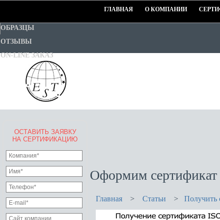
ГЛАВНАЯ
О КОМПАНИИ
СЕРТИ
ОБРАЗЦЫ
ОТЗЫВЫ
ON-LINE ЗАКАЗ
ОСТАВИТЬ ЗАЯВКУ
EURO-STANDART-TEST
НА СЕРТИФИКАЦИЮ
Goodwill Certification System
Оформим сертификат 
Главная
>
Статьи
>
Получить 