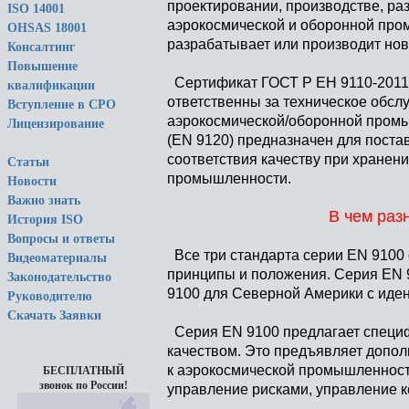
проектировании, производстве, ра
ISO 14001
аэрокосмической и оборонной пром
OHSAS 18001
разрабатывает или производит нов
Консалтинг
Повышение
Сертификат ГОСТ Р ЕН 9110-2011 
квалификации
ответственны за техническое обсл
Вступление в СРО
аэрокосмической/оборонной промы
Лицензирование
(EN 9120) предназначен для поста
соответствия качеству при хранен
Статьи
промышленности.
Новости
Важно знать
В чем раз
История ISO
Вопросы и ответы
Все три стандарта серии EN 9100 
Видеоматериалы
принципы и положения. Серия EN 9
Законодательство
9100 для Северной Америки с иде
Руководителю
Скачать Заявки
Серия EN 9100 предлагает специф
качеством. Это предъявляет допо
к аэрокосмической промышленности
БЕСПЛАТНЫЙ
звонок по России!
управление рисками, управление 