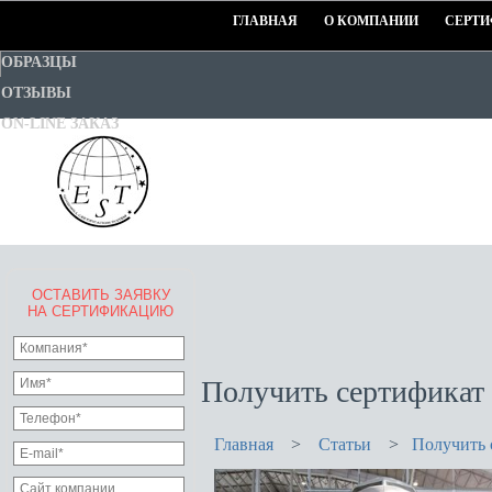
ГЛАВНАЯ
О КОМПАНИИ
СЕРТИ
ОБРАЗЦЫ
ОТЗЫВЫ
ON-LINE ЗАКАЗ
ОСТАВИТЬ ЗАЯВКУ
EURO-STANDART-TEST
НА СЕРТИФИКАЦИЮ
Goodwill Certification System
Получить сертификат
Главная
>
Статьи
>
Получить 