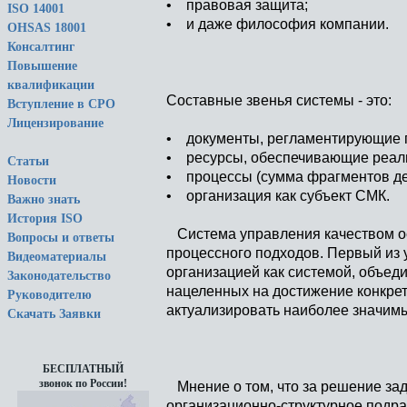
• правовая защита;
ISO 14001
• и даже философия компании.
OHSAS 18001
Консалтинг
Повышение
квалификации
Составные звенья системы - это:
Вступление в СРО
Лицензирование
• документы, регламентирующие п
• ресурсы, обеспечивающие реали
Статьи
• процессы (сумма фрагментов де
Новости
• организация как субъект СМК.
Важно знать
История ISO
Система управления качеством ос
Вопросы и ответы
процессного подходов. Первый из 
Видеоматериалы
организацией как системой, объе
Законодательство
нацеленных на достижение конкрет
Руководителю
актуализировать наиболее значим
Скачать Заявки
БЕСПЛАТНЫЙ
звонок по России!
Мнение о том, что за решение зад
организационно-структурное подра