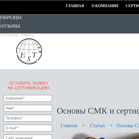
ГЛАВНАЯ
О КОМПАНИИ
СЕРТИ
ОБРАЗЦЫ
ОТЗЫВЫ
ON-LINE ЗАКАЗ
ОСТАВИТЬ ЗАЯВКУ
EURO-STANDART-TEST
НА СЕРТИФИКАЦИЮ
Goodwill Certification System
Основы СМК и сертиф
Главная
>
Статьи
>
Основы СМ