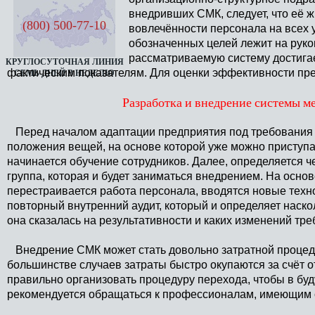
внедривших СМК, следует, что её 
(800) 500-77-10
вовлечённости персонала на всех 
обозначенных целей лежит на руко
рассматриваемую систему достигае
КРУГЛОСУТОЧНАЯ ЛИНИЯ
фактическим показателям. Для оценки эффективности пр
СЕМЬ ДНЕЙ В НЕДЕЛЮ
Разработка и внедрение системы м
Перед началом адаптации предприятия под требования 
положения вещей, на основе которой уже можно приступат
начинается обучение сотрудников. Далее, определяется ч
группа, которая и будет заниматься внедрением. На осно
перестраивается работа персонала, вводятся новые техн
повторный внутренний аудит, который и определяет наск
она сказалась на результативности и каких изменений тре
Внедрение СМК может стать довольно затратной процеду
большинстве случаев затраты быстро окупаются за счёт 
правильно организовать процедуру перехода, чтобы в буд
рекомендуется обращаться к профессионалам, имеющим 