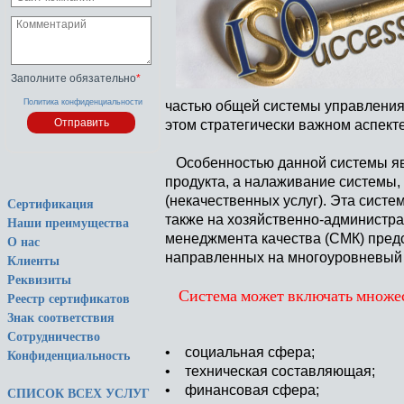
Заполните обязательно
*
Политика конфиденциальности
частью общей системы управления 
этом стратегически важном аспекте
Особенностью данной системы явл
продукта, а налаживание системы
(некачественных услуг). Эта систе
Сертификация
также на хозяйственно-администр
Наши преимущества
менеджмента качества (СМК) предс
О нас
направленных на многоуровневый 
Клиенты
Реквизиты
Система может включать множес
Реестр сертификатов
Знак соответствия
Сотрудничество
• социальная сфера;
Конфиденциальность
• техническая составляющая;
• финансовая сфера;
СПИСОК ВСЕХ УСЛУГ