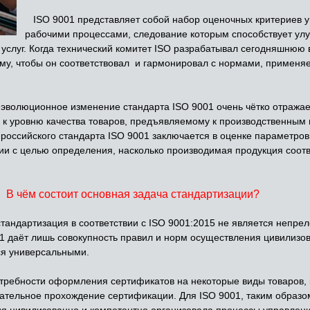
ISO 9001 представляет собой набор оценочных критериев у
рабочими процессами, следование которым способствует ул
услуг. Когда технический комитет ISO разрабатывал сегодняшнюю 
му, чтобы он соответствовал и гармонировал с нормами, применя
 эволюционное изменение стандарта ISO 9001 очень чётко отражае
к уровню качества товаров, предъявляемому к производственным 
российского стандарта ISO 9001 заключается в оценке параметро
ции с целью определения, насколько производимая продукция соот
В чём состоит основная задача стандартизации?
тандартизация в соответствии с ISO 9001:2015 не является непрел
001 даёт лишь совокупность правил и норм осуществления цивилизо
ся универсальными.
ебности оформления сертификатов на некоторые виды товаров, к
тельное прохождение сертификации. Для ISO 9001, таким образом
я цивилизованно и компетентно организовала процессы управления,