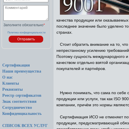
качества продукции или оказываемых 
Заполните обязательно
*
последнее значение было уделено то
странах.
Политика конфиденциальности
Стоит обратить внимание на то, что
непрестанному усилению требований 
Поэтому сущность международного и 
качеством отдельно взятой организа
Сертификация
покупателей и партнёров.
Наши преимущества
О нас
Клиенты
Реквизиты
Нужно понимать, что сама по себе с
Реестр сертификатов
продукции или услуги, так как ISO 9
Знак соответствия
компании, причём это нормы являют
Сотрудничество
Конфиденциальность
Сертификация ИСО не отменяет потр
продукции, предусматривающей обяза
СПИСОК ВСЕХ УСЛУГ
способствование тому, чтобы компани