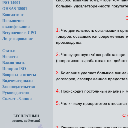
ISO 14001
большей удовлетворённости покупате
OHSAS 18001
Консалтинг
С
Повышение
квалификации
1.
Что деятельность организации ори
Вступление в СРО
товаров, осваиваются современные те
Лицензирование
производства.
Статьи
2.
Что существует чётко работающая 
Новости
(оперативно вырабатываются действе
Важно знать
История ISO
3.
Компания уделяет большое вниман
Вопросы и ответы
договоров, своевременное предостав
Видеоматериалы
Законодательство
4.
Происходит постоянный анализ и мо
Руководителю
Скачать Заявки
5.
Что к числу приоритетов относится
Ка
БЕСПЛАТНЫЙ
звонок по России!
1.
Организация, которая внедрила ст