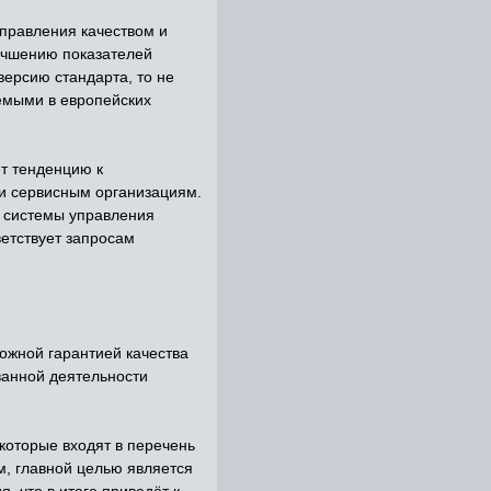
правления качеством и
учшению показателей
версию стандарта, то не
емыми в европейских
т тенденцию к
и сервисным организациям.
в системы управления
ветствует запросам
ожной гарантией качества
ванной деятельности
оторые входят в перечень
, главной целью является
 что в итоге приведёт к