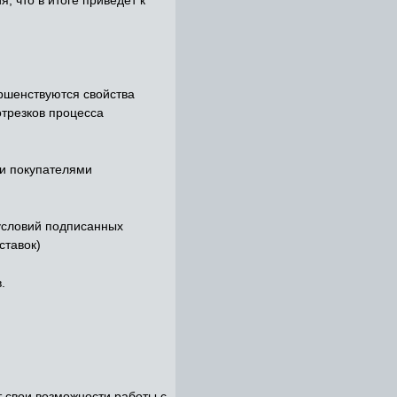
ршенствуются свойства
отрезков процесса
 и покупателями
условий подписанных
ставок)
.
 свои возможности работы с